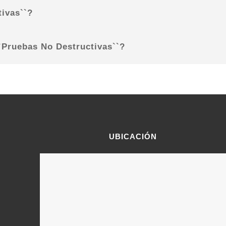
ivas``?
``Pruebas No Destructivas``?
UBICACIÓN